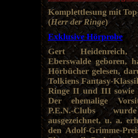
Komplettlesung mit Top
(
Herr der Ringe
)
Exklusive Hörprobe
Gert Heidenreich
Eberswalde geboren, h
Hörbücher gelesen, dar
Tolkiens Fantasy-Klassi
Ringe II und III sowie
Der ehemalige Vorsi
P.E.N.-Clubs wurde
ausgezeichnet, u. a. erh
den Adolf-Grimme-Prei