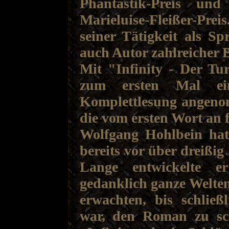
Phantastik-Preis un
Marieluise-Fleißer-P
seiner Tätigkeit als Spr
auch Autor zahlreicher 
Mit "Infinity - Der Tu
zum ersten Mal ei
Komplettlesung angeno
die vom ersten Wort an f
Wolfgang Hohlbein hatt
bereits vor über dreißig 
Lange entwickelte er
gedanklich ganze Welten
erwachten, bis schlie
war, den Roman zu sch